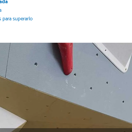
ada
a
as para superarlo