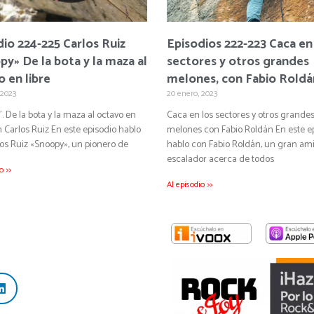
io 224-225 Carlos Ruiz
Episodios 222-223 Caca en
y» De la bota y la maza al
sectores y otros grandes
 en libre
melones, con Fabio Roldá
 2023
20 enero, 2023
. De la bota y la maza al octavo en
Caca en los sectores y otros grande
on Carlos Ruiz En este episodio hablo
melones con Fabio Roldán En este e
os Ruiz «Snoopy», un pionero de
hablo con Fabio Roldán, un gran am
escalador acerca de todos
o >>
Al episodio >>