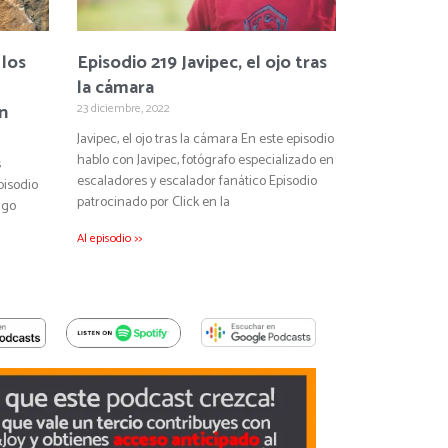
 los
Episodio 219 Javipec, el ojo tras
la cámara
n
23 diciembre, 2022
Javipec, el ojo tras la cámara En este episodio
hablo con Javipec, fotógrafo especializado en
s
escaladores y escalador fanático Episodio
pisodio
patrocinado por Click en la
igo
Al episodio >>