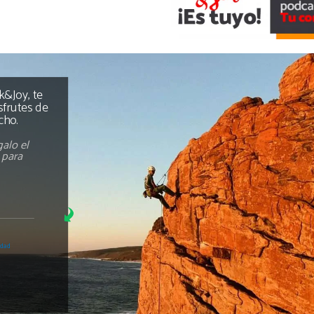
&Joy, te
sfrutes de
cho.
alo el
s para
idad