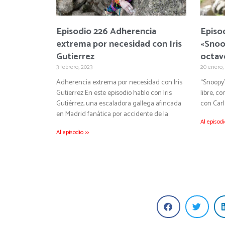
Episodio 226
Adherencia
Episod
extrema por necesidad con Iris
«Snoop
Gutierrez
octavo
3 febrero, 2023
20 enero,
Adherencia extrema por necesidad con Iris
“Snoopy”
Gutierrez En este episodio hablo con Iris
libre, c
Gutiérrez, una escaladora gallega afincada
con Carl
en Madrid fanática por accidente de la
Al episodi
Al episodio >>