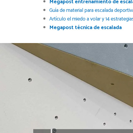
Megapost entrenamiento de escal
Guía de material para escalada deportiv
Artículo el miedo a volar y 14 estrategi
Megapost técnica de escalada