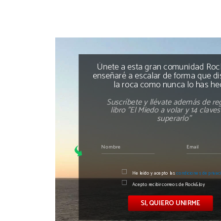
Únete a esta gran comunidad Rock
enseñaré a escalar de forma que di
la roca como nunca lo has he
Suscríbete y llévate además de reg
libro "El Miedo a volar y 14 clave
superarlo"
He leído y acepto las
condiciones de privac
Acepto recibir correos de Rock&Joy
SI, QUIERO UNIRME