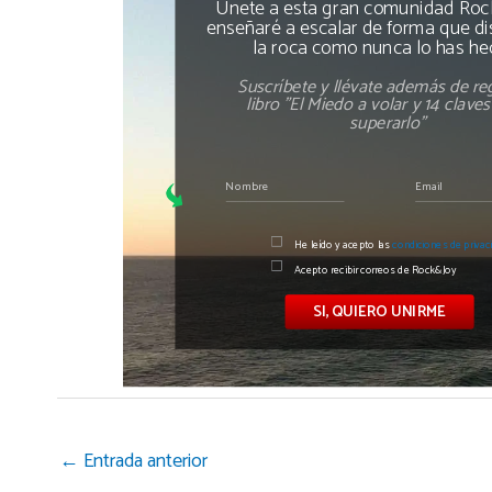
Únete a esta gran comunidad Rock
enseñaré a escalar de forma que di
la roca como nunca lo has he
Suscríbete y llévate además de reg
libro "El Miedo a volar y 14 clave
superarlo"
He leído y acepto las
condiciones de privac
Acepto recibir correos de Rock&Joy
SI, QUIERO UNIRME
←
Entrada anterior