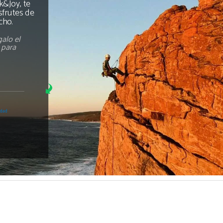
&Joy, te
sfrutes de
cho.
alo el
s para
idad