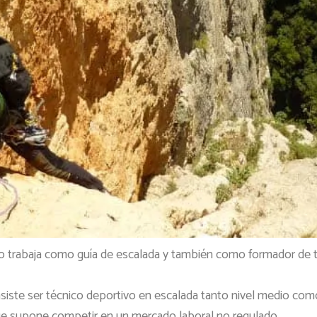
o trabaja como guía de escalada y también como formador de té
iste ser técnico deportivo en escalada tanto nivel medio como
ue supone competir en un mercado laboral no regulado.