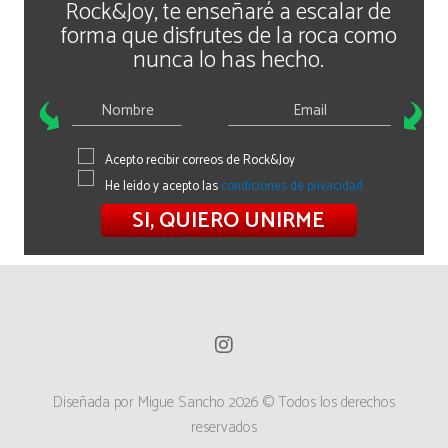
Rock&Joy, te enseñaré a escalar de
forma que disfrutes de la roca como
nunca lo has hecho.
Acepto recibir correos de Rock&Joy
He leído y acepto las
condiciones de privacidad
SI, QUIERO UNIRME
I
n
s
t
Diseñada por Migue Sancho 2026 © Todos los derechos
a
reservados
g